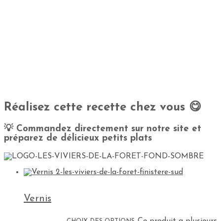
2 bulbes de fenouil
1 échalotte/2 brins de thym
Poivre / Sel
15 cl de crème liquide
2 CS d’huile d’olive
10 cl de vin blanc
Réalisez cette recette chez vous 😋
💡 Commandez directement sur notre site et
préparez de délicieux petits plats
Vernis
6,90
€
/ kg
Ce produit a plusieurs